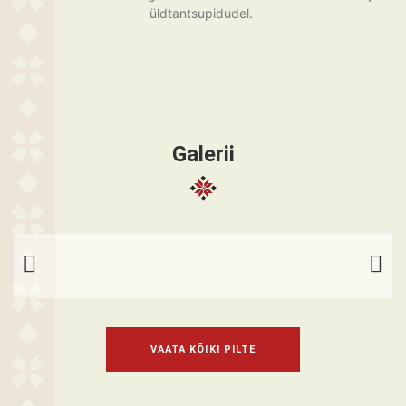
üldtantsupidudel.
Galerii
VAATA KÕIKI PILTE