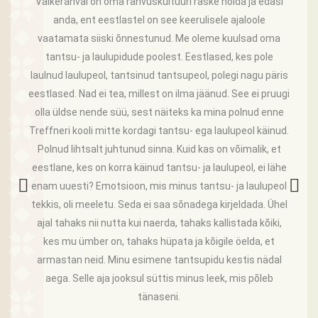
 palju
Väikerahval on oma rahvuskultuuri raske hoida ja edasi
Rahv
 ja
anda, ent eestlastel on see keerulisele ajaloole
süd
eel
vaatamata siiski õnnestunud. Me oleme kuulsad oma
teadn
s tema
tantsu- ja laulupidude poolest. Eestlased, kes pole
olid
ava
laulnud laulupeol, tantsinud tantsupeol, polegi nagu päris
te
i ole
eestlased. Nad ei tea, millest on ilma jäänud. See ei pruugi
parem
 vaja.
olla üldse nende süü, sest näiteks ka mina polnud enne
palju 
 et ta
Treffneri kooli mitte kordagi tantsu- ega laulupeol käinud.
tohu
ohutult
Polnud lihtsalt juhtunud sinna. Kuid kas on võimalik, et
koos t
ed ja
eestlane, kes on korra käinud tantsu- ja laulupeol, ei lähe
o
evahel
enam uuesti? Emotsioon, mis minus tantsu- ja laulupeol
kell
tekkis, oli meeletu. Seda ei saa sõnadega kirjeldada. Ühel
van.
ajal tahaks nii nutta kui naerda, tahaks kallistada kõiki,
kes mu ümber on, tahaks hüpata ja kõigile öelda, et
armastan neid. Minu esimene tantsupidu kestis nädal
aega. Selle aja jooksul süttis minus leek, mis põleb
tänaseni.